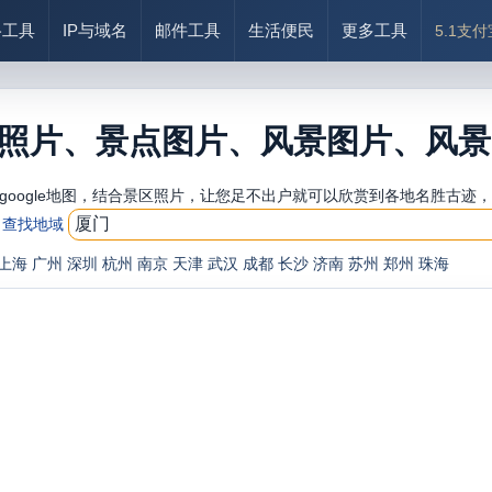
络工具
IP与域名
邮件工具
生活便民
更多工具
5.1支
照片、景点图片、风景图片、风景
google地图，结合景区照片，让您足不出户就可以欣赏到各地名胜古迹
查找地域
上海
广州
深圳
杭州
南京
天津
武汉
成都
长沙
济南
苏州
郑州
珠海