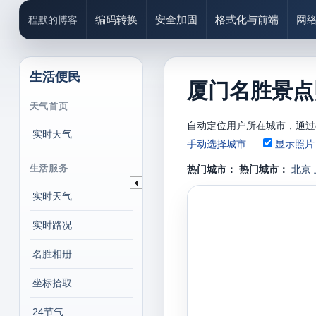
编码转换
安全加固
格式化与前端
网
程默的博客
生活便民
厦门名胜景点
天气首页
自动定位用户所在城市，通过
实时天气
手动选择城市
显示照片
生活服务
热门城市：
热门城市：
北京
实时天气
实时路况
名胜相册
坐标拾取
24节气