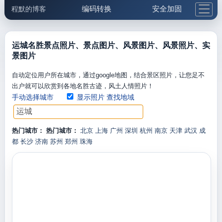
编码转换
安全加固
程默的博客
格式化与前端
网络工具
IP与域名
邮件工具
生活便民
更多工具
运城名胜景点照片、景点图片、风景图片、风景照片、实
景图片
5.1支付宝大红包
自动定位用户所在城市，通过google地图，结合景区照片，让您足不
出户就可以欣赏到各地名胜古迹，风土人情照片！
手动选择城市
显示照片
查找地域
热门城市：
热门城市：
北京
上海
广州
深圳
杭州
南京
天津
武汉
成
都
长沙
济南
苏州
郑州
珠海