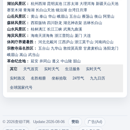
湖泊风景区：
杭州西湖
昆明滇池
江苏太湖
大理洱海
新疆天山天池
赛里木湖
青海湖
长白山天池
镜泊湖
台湾日月潭
山岳风景区：
黄山
泰山
华山
峨眉山
五台山
雁荡山
衡山
阿里山
森林风景区：
西双版纳
四川卧龙
湖北神农架
吉林长白山
山水风景区：
桂林漓江
长江三峡
武夷九曲溪
海滨风景区：
海南天涯海角
浙江普陀山
厦门
大连
休闲疗养避暑胜：
河北北戴河
江西庐山
浙江莫干山
河南鸡公山
宗教寺庙名胜区：
五台山
九华山
敦煌莫高窟
甘肃麦积山
洛阳龙门
峨眉山
嵩山
武当山
革命纪念地：
延安
井冈山
遵义
中山陵
韶山
其它
天气首页
实时天气
生活服务
实时天气
实时路况
名胜相册
坐标拾取
24节气
九九日历
全球国家代号
© 2026查错IT网. Update:2026-08-06
赞助
广告(Ad)