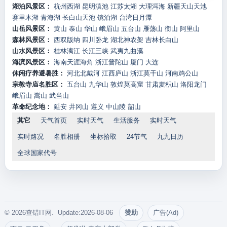
湖泊风景区：
杭州西湖
昆明滇池
江苏太湖
大理洱海
新疆天山天池
赛里木湖
青海湖
长白山天池
镜泊湖
台湾日月潭
山岳风景区：
黄山
泰山
华山
峨眉山
五台山
雁荡山
衡山
阿里山
森林风景区：
西双版纳
四川卧龙
湖北神农架
吉林长白山
山水风景区：
桂林漓江
长江三峡
武夷九曲溪
海滨风景区：
海南天涯海角
浙江普陀山
厦门
大连
休闲疗养避暑胜：
河北北戴河
江西庐山
浙江莫干山
河南鸡公山
宗教寺庙名胜区：
五台山
九华山
敦煌莫高窟
甘肃麦积山
洛阳龙门
峨眉山
嵩山
武当山
革命纪念地：
延安
井冈山
遵义
中山陵
韶山
其它
天气首页
实时天气
生活服务
实时天气
实时路况
名胜相册
坐标拾取
24节气
九九日历
全球国家代号
© 2026查错IT网. Update:2026-08-06
赞助
广告(Ad)