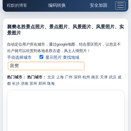
编码转换
安全加固
程默的博客
格式化与前端
网络工具
IP与域名
邮件工具
生活便民
更多工具
襄樊名胜景点照片、景点图片、风景图片、风景照片、实
景图片
5.1支付宝大红包
自动定位用户所在城市，通过google地图，结合景区照片，让您足不
出户就可以欣赏到各地名胜古迹，风土人情照片！
手动选择城市
显示照片
查找地域
热门城市：
热门城市：
北京
上海
广州
深圳
杭州
南京
天津
武汉
成
都
长沙
济南
苏州
郑州
珠海