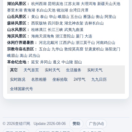
湖泊风景区：
杭州西湖
昆明滇池
江苏太湖
大理洱海
新疆天山天池
赛里木湖
青海湖
长白山天池
镜泊湖
台湾日月潭
山岳风景区：
黄山
泰山
华山
峨眉山
五台山
雁荡山
衡山
阿里山
森林风景区：
西双版纳
四川卧龙
湖北神农架
吉林长白山
山水风景区：
桂林漓江
长江三峡
武夷九曲溪
海滨风景区：
海南天涯海角
浙江普陀山
厦门
大连
休闲疗养避暑胜：
河北北戴河
江西庐山
浙江莫干山
河南鸡公山
宗教寺庙名胜区：
五台山
九华山
敦煌莫高窟
甘肃麦积山
洛阳龙门
峨眉山
嵩山
武当山
革命纪念地：
延安
井冈山
遵义
中山陵
韶山
其它
天气首页
实时天气
生活服务
实时天气
实时路况
名胜相册
坐标拾取
24节气
九九日历
全球国家代号
© 2026查错IT网. Update:2026-08-06
赞助
广告(Ad)