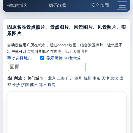
编码转换
安全加固
程默的博客
格式化与前端
网络工具
IP与域名
邮件工具
生活便民
更多工具
固原名胜景点照片、景点图片、风景图片、风景照片、实
景图片
5.1支付宝大红包
自动定位用户所在城市，通过google地图，结合景区照片，让您足不
出户就可以欣赏到各地名胜古迹，风土人情照片！
手动选择城市
显示照片
查找地域
热门城市：
热门城市：
北京
上海
广州
深圳
杭州
南京
天津
武汉
成
都
长沙
济南
苏州
郑州
珠海