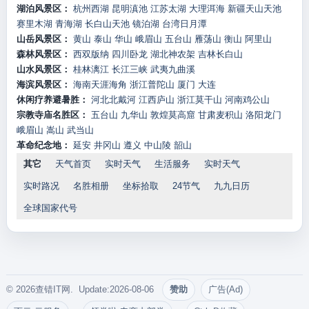
湖泊风景区：
杭州西湖
昆明滇池
江苏太湖
大理洱海
新疆天山天池
赛里木湖
青海湖
长白山天池
镜泊湖
台湾日月潭
山岳风景区：
黄山
泰山
华山
峨眉山
五台山
雁荡山
衡山
阿里山
森林风景区：
西双版纳
四川卧龙
湖北神农架
吉林长白山
山水风景区：
桂林漓江
长江三峡
武夷九曲溪
海滨风景区：
海南天涯海角
浙江普陀山
厦门
大连
休闲疗养避暑胜：
河北北戴河
江西庐山
浙江莫干山
河南鸡公山
宗教寺庙名胜区：
五台山
九华山
敦煌莫高窟
甘肃麦积山
洛阳龙门
峨眉山
嵩山
武当山
革命纪念地：
延安
井冈山
遵义
中山陵
韶山
其它
天气首页
实时天气
生活服务
实时天气
实时路况
名胜相册
坐标拾取
24节气
九九日历
全球国家代号
© 2026查错IT网. Update:2026-08-06
赞助
广告(Ad)