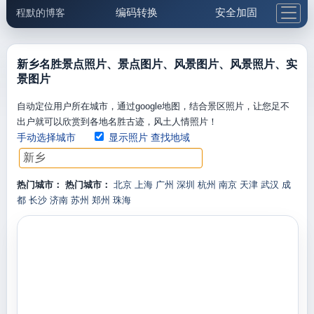
编码转换
安全加固
程默的博客
格式化与前端
网络工具
IP与域名
邮件工具
生活便民
更多工具
新乡名胜景点照片、景点图片、风景图片、风景照片、实
景图片
5.1支付宝大红包
自动定位用户所在城市，通过google地图，结合景区照片，让您足不
出户就可以欣赏到各地名胜古迹，风土人情照片！
手动选择城市
显示照片
查找地域
热门城市：
热门城市：
北京
上海
广州
深圳
杭州
南京
天津
武汉
成
都
长沙
济南
苏州
郑州
珠海