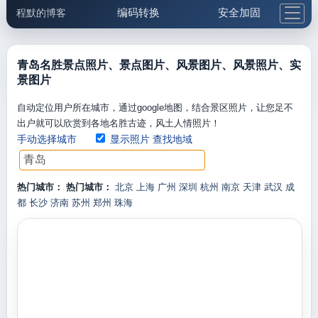
编码转换
安全加固
程默的博客
格式化与前端
网络工具
IP与域名
邮件工具
生活便民
更多工具
青岛名胜景点照片、景点图片、风景图片、风景照片、实
景图片
5.1支付宝大红包
自动定位用户所在城市，通过google地图，结合景区照片，让您足不
出户就可以欣赏到各地名胜古迹，风土人情照片！
手动选择城市
显示照片
查找地域
热门城市：
热门城市：
北京
上海
广州
深圳
杭州
南京
天津
武汉
成
都
长沙
济南
苏州
郑州
珠海