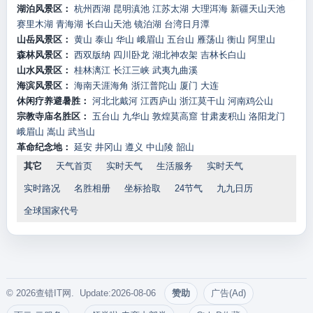
湖泊风景区：
杭州西湖
昆明滇池
江苏太湖
大理洱海
新疆天山天池
赛里木湖
青海湖
长白山天池
镜泊湖
台湾日月潭
山岳风景区：
黄山
泰山
华山
峨眉山
五台山
雁荡山
衡山
阿里山
森林风景区：
西双版纳
四川卧龙
湖北神农架
吉林长白山
山水风景区：
桂林漓江
长江三峡
武夷九曲溪
海滨风景区：
海南天涯海角
浙江普陀山
厦门
大连
休闲疗养避暑胜：
河北北戴河
江西庐山
浙江莫干山
河南鸡公山
宗教寺庙名胜区：
五台山
九华山
敦煌莫高窟
甘肃麦积山
洛阳龙门
峨眉山
嵩山
武当山
革命纪念地：
延安
井冈山
遵义
中山陵
韶山
其它
天气首页
实时天气
生活服务
实时天气
实时路况
名胜相册
坐标拾取
24节气
九九日历
全球国家代号
© 2026查错IT网. Update:2026-08-06
赞助
广告(Ad)