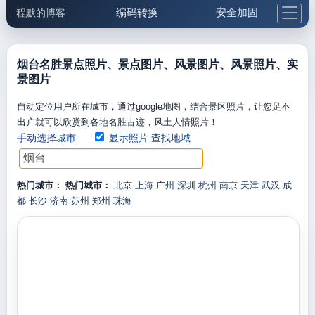
编码转换
安全加固
程默的博客
格式化与前端
网络工具
IP与域名
邮件工具
生活便民
更多工具
烟台名胜景点照片、景点图片、风景图片、风景照片、实
景图片
5.1支付宝大红包
自动定位用户所在城市，通过google地图，结合景区照片，让您足不
出户就可以欣赏到各地名胜古迹，风土人情照片！
手动选择城市
显示照片
查找地域
热门城市：
热门城市：
北京
上海
广州
深圳
杭州
南京
天津
武汉
成
都
长沙
济南
苏州
郑州
珠海