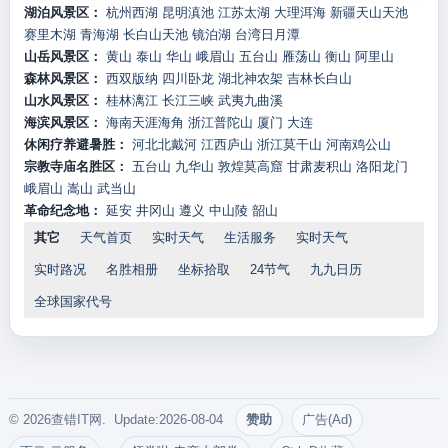
湖泊风景区：
杭州西湖
昆明滇池
江苏太湖
大理洱海
新疆天山天池
赛里木湖
青海湖
长白山天池
镜泊湖
台湾日月潭
山岳风景区：
黄山
泰山
华山
峨眉山
五台山
雁荡山
衡山
阿里山
森林风景区：
西双版纳
四川卧龙
湖北神农架
吉林长白山
山水风景区：
桂林漓江
长江三峡
武夷九曲溪
海滨风景区：
海南天涯海角
浙江普陀山
厦门
大连
休闲疗养避暑胜：
河北北戴河
江西庐山
浙江莫干山
河南鸡公山
宗教寺庙名胜区：
五台山
九华山
敦煌莫高窟
甘肃麦积山
洛阳龙门
峨眉山
嵩山
武当山
革命纪念地：
延安
井冈山
遵义
中山陵
韶山
其它
天气首页
实时天气
生活服务
实时天气
实时路况
名胜相册
坐标拾取
24节气
九九日历
全球国家代号
© 2026查错IT网. Update:2026-08-04
赞助
广告(Ad)