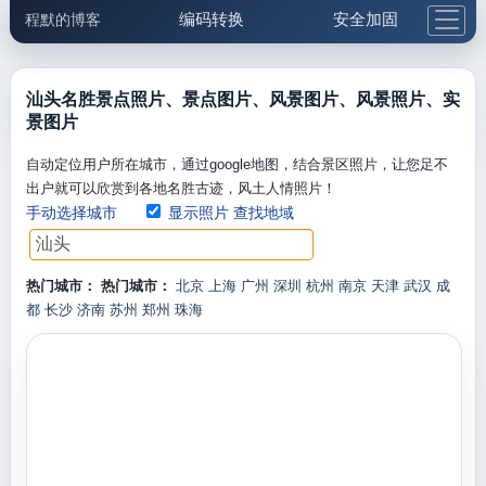
编码转换
安全加固
程默的博客
格式化与前端
网络工具
IP与域名
邮件工具
生活便民
更多工具
汕头名胜景点照片、景点图片、风景图片、风景照片、实
景图片
5.1支付宝大红包
自动定位用户所在城市，通过google地图，结合景区照片，让您足不
出户就可以欣赏到各地名胜古迹，风土人情照片！
手动选择城市
显示照片
查找地域
热门城市：
热门城市：
北京
上海
广州
深圳
杭州
南京
天津
武汉
成
都
长沙
济南
苏州
郑州
珠海