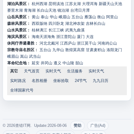
湖泊风景区：
杭州西湖
昆明滇池
江苏太湖
大理洱海
新疆天山天池
赛里木湖
青海湖
长白山天池
镜泊湖
台湾日月潭
山岳风景区：
黄山
泰山
华山
峨眉山
五台山
雁荡山
衡山
阿里山
森林风景区：
西双版纳
四川卧龙
湖北神农架
吉林长白山
山水风景区：
桂林漓江
长江三峡
武夷九曲溪
海滨风景区：
海南天涯海角
浙江普陀山
厦门
大连
休闲疗养避暑胜：
河北北戴河
江西庐山
浙江莫干山
河南鸡公山
宗教寺庙名胜区：
五台山
九华山
敦煌莫高窟
甘肃麦积山
洛阳龙门
峨眉山
嵩山
武当山
革命纪念地：
延安
井冈山
遵义
中山陵
韶山
其它
天气首页
实时天气
生活服务
实时天气
实时路况
名胜相册
坐标拾取
24节气
九九日历
全球国家代号
© 2026查错IT网. Update:2026-08-06
赞助
广告(Ad)