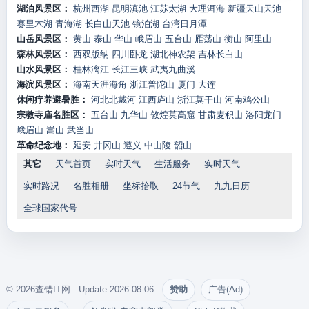
湖泊风景区：
杭州西湖
昆明滇池
江苏太湖
大理洱海
新疆天山天池
赛里木湖
青海湖
长白山天池
镜泊湖
台湾日月潭
山岳风景区：
黄山
泰山
华山
峨眉山
五台山
雁荡山
衡山
阿里山
森林风景区：
西双版纳
四川卧龙
湖北神农架
吉林长白山
山水风景区：
桂林漓江
长江三峡
武夷九曲溪
海滨风景区：
海南天涯海角
浙江普陀山
厦门
大连
休闲疗养避暑胜：
河北北戴河
江西庐山
浙江莫干山
河南鸡公山
宗教寺庙名胜区：
五台山
九华山
敦煌莫高窟
甘肃麦积山
洛阳龙门
峨眉山
嵩山
武当山
革命纪念地：
延安
井冈山
遵义
中山陵
韶山
其它
天气首页
实时天气
生活服务
实时天气
实时路况
名胜相册
坐标拾取
24节气
九九日历
全球国家代号
© 2026查错IT网. Update:2026-08-06
赞助
广告(Ad)