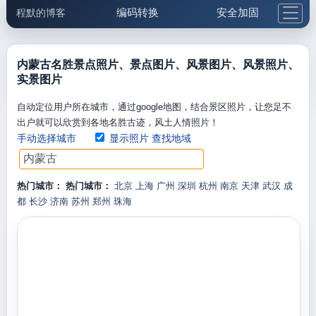
编码转换
安全加固
程默的博客
格式化与前端
网络工具
IP与域名
邮件工具
生活便民
更多工具
内蒙古名胜景点照片、景点图片、风景图片、风景照片、
实景图片
5.1支付宝大红包
自动定位用户所在城市，通过google地图，结合景区照片，让您足不
出户就可以欣赏到各地名胜古迹，风土人情照片！
手动选择城市
显示照片
查找地域
热门城市：
热门城市：
北京
上海
广州
深圳
杭州
南京
天津
武汉
成
都
长沙
济南
苏州
郑州
珠海