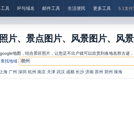
络工具
IP与域名
邮件工具
生活便民
更多工具
5.1支
照片、景点图片、风景图片、风景
google地图，结合景区照片，让您足不出户就可以欣赏到各地名胜古迹
查找地域
上海
广州
深圳
杭州
南京
天津
武汉
成都
长沙
济南
苏州
郑州
珠海