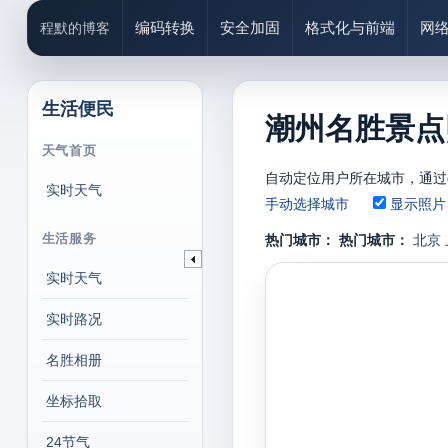
编码转换
安全加固
格式化与前端
网
程默的博客
生活便民
潮州名胜景点
天气首页
自动定位用户所在城市，通过
实时天气
手动选择城市
显示照片
生活服务
热门城市：
热门城市：
北京
实时天气
实时路况
名胜相册
坐标拾取
24节气