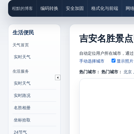
编码转换
安全加固
格式化与前端
网
程默的博客
生活便民
吉安名胜景点
天气首页
自动定位用户所在城市，通过
实时天气
手动选择城市
显示照片
生活服务
热门城市：
热门城市：
北京
实时天气
实时路况
名胜相册
坐标拾取
24节气