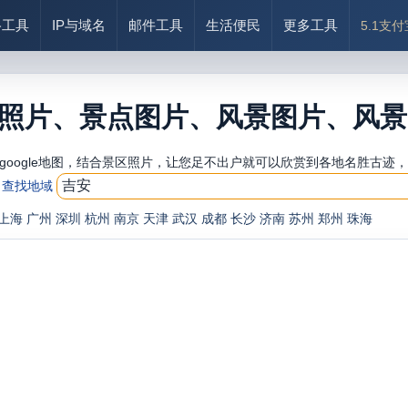
络工具
IP与域名
邮件工具
生活便民
更多工具
5.1支
照片、景点图片、风景图片、风景
google地图，结合景区照片，让您足不出户就可以欣赏到各地名胜古迹
查找地域
上海
广州
深圳
杭州
南京
天津
武汉
成都
长沙
济南
苏州
郑州
珠海