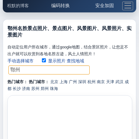
编码转换
安全加固
程默的博客
格式化与前端
网络工具
IP与域名
邮件工具
生活便民
更多工具
鄂州名胜景点照片、景点图片、风景图片、风景照片、实
景图片
5.1支付宝大红包
自动定位用户所在城市，通过google地图，结合景区照片，让您足不
出户就可以欣赏到各地名胜古迹，风土人情照片！
手动选择城市
显示照片
查找地域
热门城市：
热门城市：
北京
上海
广州
深圳
杭州
南京
天津
武汉
成
都
长沙
济南
苏州
郑州
珠海