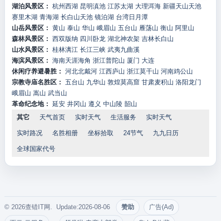
湖泊风景区：
杭州西湖
昆明滇池
江苏太湖
大理洱海
新疆天山天池
赛里木湖
青海湖
长白山天池
镜泊湖
台湾日月潭
山岳风景区：
黄山
泰山
华山
峨眉山
五台山
雁荡山
衡山
阿里山
森林风景区：
西双版纳
四川卧龙
湖北神农架
吉林长白山
山水风景区：
桂林漓江
长江三峡
武夷九曲溪
海滨风景区：
海南天涯海角
浙江普陀山
厦门
大连
休闲疗养避暑胜：
河北北戴河
江西庐山
浙江莫干山
河南鸡公山
宗教寺庙名胜区：
五台山
九华山
敦煌莫高窟
甘肃麦积山
洛阳龙门
峨眉山
嵩山
武当山
革命纪念地：
延安
井冈山
遵义
中山陵
韶山
其它
天气首页
实时天气
生活服务
实时天气
实时路况
名胜相册
坐标拾取
24节气
九九日历
全球国家代号
© 2026查错IT网. Update:2026-08-06
赞助
广告(Ad)