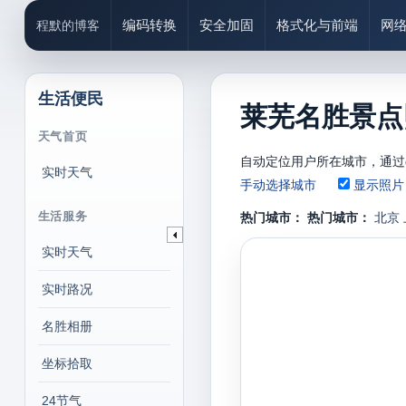
编码转换
安全加固
格式化与前端
网
程默的博客
生活便民
莱芜名胜景点
天气首页
自动定位用户所在城市，通过
实时天气
手动选择城市
显示照片
生活服务
热门城市：
热门城市：
北京
实时天气
实时路况
名胜相册
坐标拾取
24节气