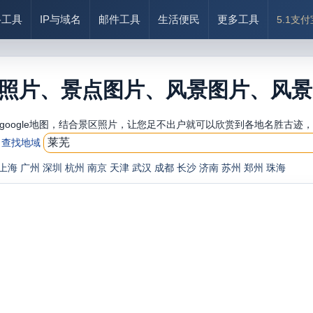
络工具
IP与域名
邮件工具
生活便民
更多工具
5.1支
照片、景点图片、风景图片、风景
google地图，结合景区照片，让您足不出户就可以欣赏到各地名胜古迹
查找地域
上海
广州
深圳
杭州
南京
天津
武汉
成都
长沙
济南
苏州
郑州
珠海