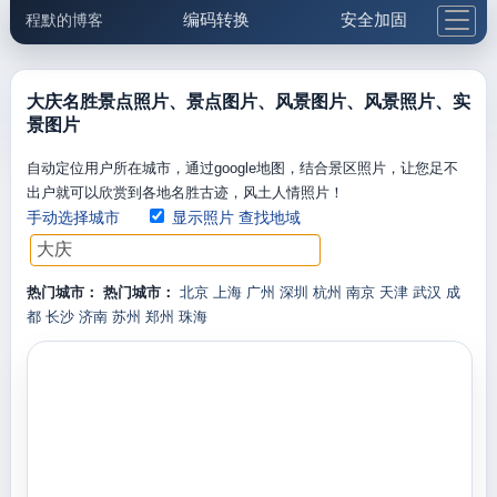
编码转换
安全加固
程默的博客
格式化与前端
网络工具
IP与域名
邮件工具
生活便民
更多工具
大庆名胜景点照片、景点图片、风景图片、风景照片、实
景图片
5.1支付宝大红包
自动定位用户所在城市，通过google地图，结合景区照片，让您足不
出户就可以欣赏到各地名胜古迹，风土人情照片！
手动选择城市
显示照片
查找地域
热门城市：
热门城市：
北京
上海
广州
深圳
杭州
南京
天津
武汉
成
都
长沙
济南
苏州
郑州
珠海