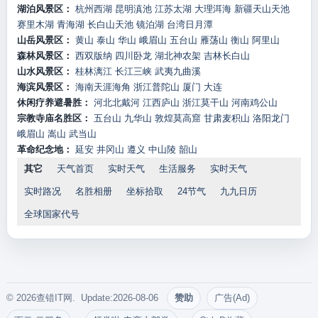
湖泊风景区：
杭州西湖
昆明滇池
江苏太湖
大理洱海
新疆天山天池
赛里木湖
青海湖
长白山天池
镜泊湖
台湾日月潭
山岳风景区：
黄山
泰山
华山
峨眉山
五台山
雁荡山
衡山
阿里山
森林风景区：
西双版纳
四川卧龙
湖北神农架
吉林长白山
山水风景区：
桂林漓江
长江三峡
武夷九曲溪
海滨风景区：
海南天涯海角
浙江普陀山
厦门
大连
休闲疗养避暑胜：
河北北戴河
江西庐山
浙江莫干山
河南鸡公山
宗教寺庙名胜区：
五台山
九华山
敦煌莫高窟
甘肃麦积山
洛阳龙门
峨眉山
嵩山
武当山
革命纪念地：
延安
井冈山
遵义
中山陵
韶山
其它
天气首页
实时天气
生活服务
实时天气
实时路况
名胜相册
坐标拾取
24节气
九九日历
全球国家代号
© 2026查错IT网. Update:2026-08-06
赞助
广告(Ad)