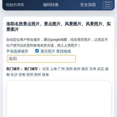
编码转换
安全加固
程默的博客
格式化与前端
网络工具
IP与域名
邮件工具
生活便民
更多工具
洛阳名胜景点照片、景点图片、风景图片、风景照片、实
景图片
5.1支付宝大红包
自动定位用户所在城市，通过google地图，结合景区照片，让您足不
出户就可以欣赏到各地名胜古迹，风土人情照片！
手动选择城市
显示照片
查找地域
热门城市：
热门城市：
北京
上海
广州
深圳
杭州
南京
天津
武汉
成
都
长沙
济南
苏州
郑州
珠海