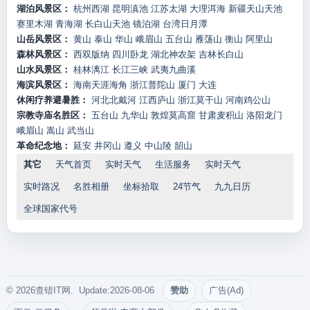
湖泊风景区：
杭州西湖
昆明滇池
江苏太湖
大理洱海
新疆天山天池
赛里木湖
青海湖
长白山天池
镜泊湖
台湾日月潭
山岳风景区：
黄山
泰山
华山
峨眉山
五台山
雁荡山
衡山
阿里山
森林风景区：
西双版纳
四川卧龙
湖北神农架
吉林长白山
山水风景区：
桂林漓江
长江三峡
武夷九曲溪
海滨风景区：
海南天涯海角
浙江普陀山
厦门
大连
休闲疗养避暑胜：
河北北戴河
江西庐山
浙江莫干山
河南鸡公山
宗教寺庙名胜区：
五台山
九华山
敦煌莫高窟
甘肃麦积山
洛阳龙门
峨眉山
嵩山
武当山
革命纪念地：
延安
井冈山
遵义
中山陵
韶山
其它
天气首页
实时天气
生活服务
实时天气
实时路况
名胜相册
坐标拾取
24节气
九九日历
全球国家代号
© 2026查错IT网. Update:2026-08-06
赞助
广告(Ad)