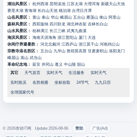
湖泊风景区：
杭州西湖
昆明滇池
江苏太湖
大理洱海
新疆天山天池
赛里木湖
青海湖
长白山天池
镜泊湖
台湾日月潭
山岳风景区：
黄山
泰山
华山
峨眉山
五台山
雁荡山
衡山
阿里山
森林风景区：
西双版纳
四川卧龙
湖北神农架
吉林长白山
山水风景区：
桂林漓江
长江三峡
武夷九曲溪
海滨风景区：
海南天涯海角
浙江普陀山
厦门
大连
休闲疗养避暑胜：
河北北戴河
江西庐山
浙江莫干山
河南鸡公山
宗教寺庙名胜区：
五台山
九华山
敦煌莫高窟
甘肃麦积山
洛阳龙门
峨眉山
嵩山
武当山
革命纪念地：
延安
井冈山
遵义
中山陵
韶山
其它
天气首页
实时天气
生活服务
实时天气
实时路况
名胜相册
坐标拾取
24节气
九九日历
全球国家代号
© 2026查错IT网. Update:2026-08-06
赞助
广告(Ad)