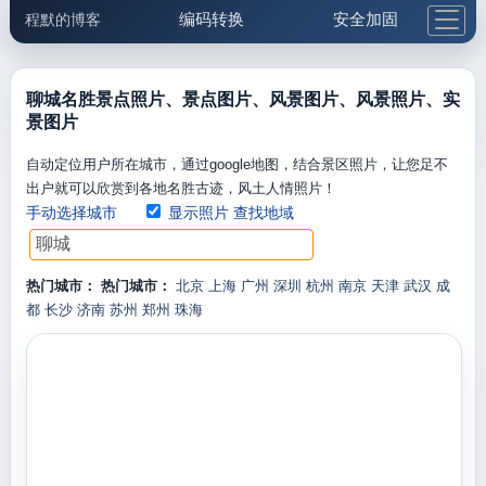
编码转换
安全加固
程默的博客
格式化与前端
网络工具
IP与域名
邮件工具
生活便民
更多工具
聊城名胜景点照片、景点图片、风景图片、风景照片、实
景图片
5.1支付宝大红包
自动定位用户所在城市，通过google地图，结合景区照片，让您足不
出户就可以欣赏到各地名胜古迹，风土人情照片！
手动选择城市
显示照片
查找地域
热门城市：
热门城市：
北京
上海
广州
深圳
杭州
南京
天津
武汉
成
都
长沙
济南
苏州
郑州
珠海